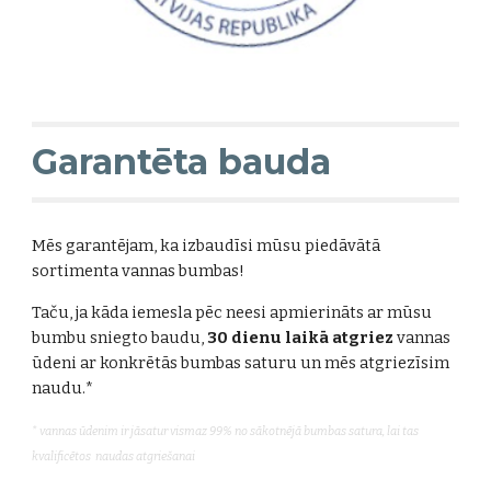
Garantēta bauda
Mēs garantējam, ka izbaudīsi mūsu piedāvātā
sortimenta vannas bumbas!
Taču, ja kāda iemesla pēc neesi apmierināts ar mūsu
bumbu sniegto baudu,
30 dienu laikā atgriez
vannas
ūdeni ar konkrētās bumbas saturu un mēs atgriezīsim
naudu.*
* vannas ūdenim ir jāsatur vismaz 99% no sākotnējā bumbas satura, lai tas
kvalificētos naudas atgriešanai