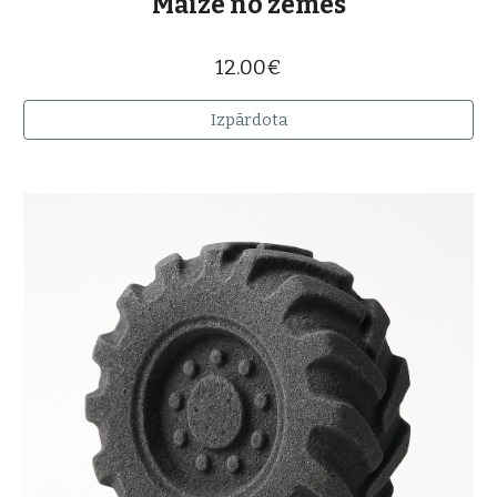
"
Maize no zemes
"
12.00€
Izpārdota